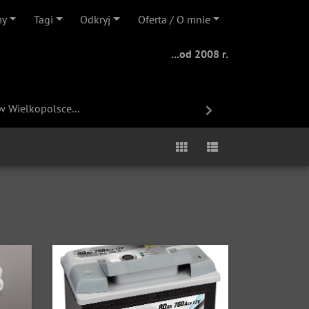
my
Tagi
Odkryj
Oferta / O mnie
...od 2008 r.
h, spożywczych...
w Wielkopolsce...
Next