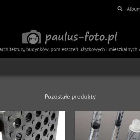
Albu
i produktowej - zdjęcia produktów konsumpcyjnych, przemysłowyc
architektury, budynków, pomieszczeń użytkowych i mieszkalnych 
Pozostałe produkty