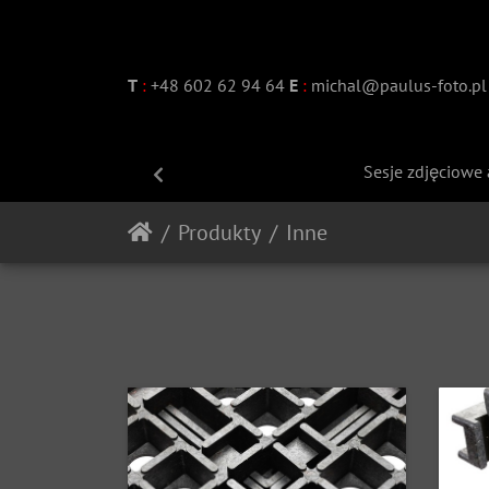
T
:
+48 602 62 94 64
E
:
michal@paulus-foto.pl
Studio fotografi
Sesje zdjęciowe 
Previous
Produkty
Inne